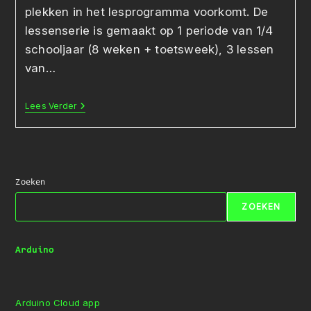
plekken in het lesprogramma voorkomt. De
lessenserie is gemaakt op 1 periode van 1/4
schooljaar (8 weken + toetsweek), 3 lessen
van…
Lees Verder
Lessenserie
Databases
En
Ontwerpen
Van
Informatiesystemen
Zoeken
ZOEKEN
Arduino
Arduino Cloud app