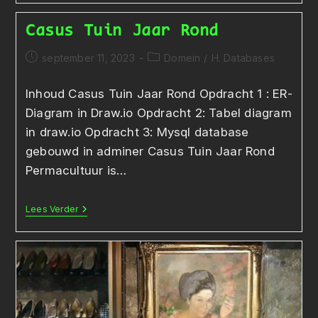
Tandarts
Casus Tuin Jaar Rond
Bericht
Berichtcategorie:
september 11, 2023
Domein
/
H. Databases
gepubliceerd
op:
Inhoud Casus Tuin Jaar Rond Opdracht 1 : ER-
Diagram in Draw.io Opdracht 2: Tabel diagram
in draw.io Opdracht 3: Mysql database
gebouwd in adminer Casus Tuin Jaar Rond
Permacultuur is…
Casus
Lees Verder
Tuin
Jaar
Rond