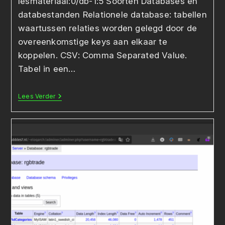
lesmateriaal:0/db-1:5 Soorten Databases en
databestanden Relationele database: tabellen
waartussen relaties worden gelegd door de
overeenkomstige keys aan elkaar te
koppelen. CSV: Comma Separated Value.
Tabel in een…
Waarom
Lees Verder
Databases,
Wat
Is
Een
Database,
Soorten
Databases