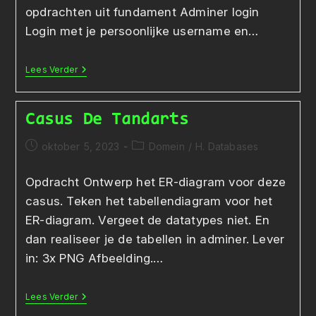
opdrachten uit fundament Adminer login
Login met je persoonlijke username en…
Toegang
Lees Verder
Tot
Adminer
Casus De Tandarts
Bericht
Berichtcategorie:
oktober 5, 2023
Domein
/
H. Databases
gepubliceerd
op:
Opdracht Ontwerp het ER-diagram voor deze
casus. Teken het tabellendiagram voor het
ER-diagram. Vergeet de datatypes niet. En
dan realiseer je de tabellen in adminer. Lever
in: 3x PNG Afbeelding.…
Casus
Lees Verder
De