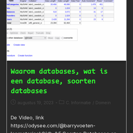
Waarom databases, wat is
een database, soorten
databases
Bericht
Berichtcategorie:
augustus 19, 2023
C. Informatie
/
Domein
gepubliceerd
op:
De Video, link
https://odysee.com/@barryvoeten-