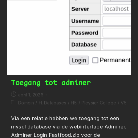
Toegang tot adminer
Bericht
april 1, 2026
gepubliceerd
Berichtcategorie:
Domein
/
H. Databases
/
H5
/
Pleysier College
/
V5
op:
Via een relatie hebben we toegang tot een
mysql database via de webinterface Adminer.
Adminer Login Fastfood.zip voor de