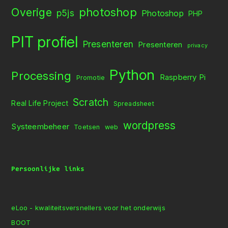
Overige
photoshop
p5js
Photoshop
PHP
PIT profiel
Presenteren
Presenteren
privacy
Python
Processing
Raspberry Pi
Promotie
Scratch
Real Life Project
Spreadsheet
wordpress
Systeembeheer
Toetsen
web
Persoonlijke links
eLoo - kwaliteitsversnellers voor het onderwijs
BOOT