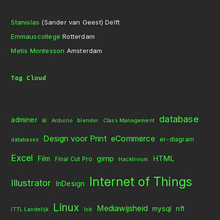
Stanislas
(Sander van Geest) Delft
Emmauscollege
Rotterdam
Metis Montessori
Amsterdam
Tag Cloud
database
adminer
ai
Arduino
blender
Class Management
Design voor Print
eCommerce
er-diagram
databases
Excel
gimp
HTML
Film
Final Cut Pro
Hacktivism
Internet of Things
Illustrator
InDesign
Linux
Mediawijsheid
mysql
nft
ITTL Landelijk
lob