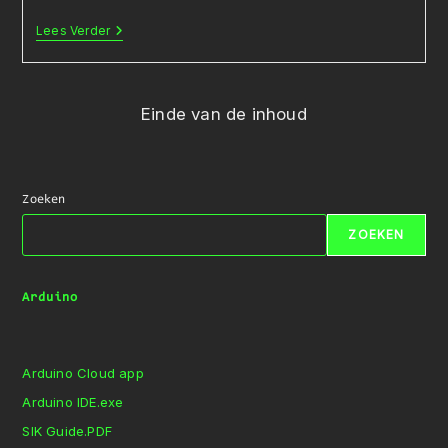
Examenopdracht:
Lees Verder
Hail
The
Model,
Fear
The
Einde van de inhoud
Model.
Zoeken
ZOEKEN
Arduino
Arduino Cloud app
Arduino IDE.exe
SIK Guide.PDF