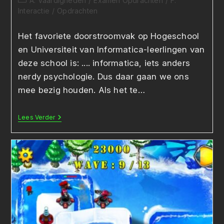
A. Vaardigheden
/
Examen Opdrachten
/
F.
op:
Interactie
/
Opdrachten
Het favoriete doorstroomvak op Hogeschool
en Universiteit van Informatica-leerlingen van
deze school is: .... informatica, iets anders
nerdy psychologie. Dus daar gaan we ons
mee bezig houden. Als het te…
Een
Lees Verder
Psychologisch
Dashboard