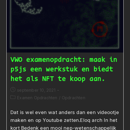
VWO examenopdracht: maak in
p5js een werkstuk en biedt
het als NFT te koop aan.
Bericht
september 10, 2021
gepubliceerd
Berichtcategorie:
Examen Opdrachten
/
Opdrachten
op:
Dat is wel even wat anders dan een videootje
maken en op Youtube zetten.Eloq arch In het
kort Bedenk een mooi nep-wetenschappelijk