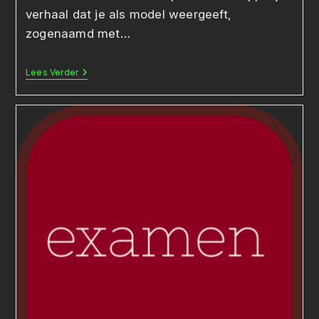
verhaal dat je als model weergeeft,
zogenaamd met…
VWO
Lees Verder
Examenopdracht:
Maak
In
P5js
Een
Werkstuk
En
Biedt
Het
Als
NFT
Te
Koop
Aan.