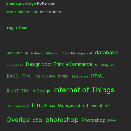
Emmauscollege
Rotterdam
Metis Montessori
Amsterdam
Tag Cloud
database
adminer
ai
Arduino
blender
Class Management
Design voor Print
eCommerce
er-diagram
databases
Excel
gimp
HTML
Film
Final Cut Pro
Hacktivism
Internet of Things
Illustrator
InDesign
Linux
Mediawijsheid
mysql
nft
ITTL Landelijk
lob
Overige
photoshop
p5js
Photoshop
PHP