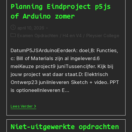
Planning Eindproject p5js
of Arduino zomer
Bericht
april 10, 2026
gepubliceerd
Berichtcategorie:
Examen Opdrachten
/
H4 en V4
/
Pleysier College
op:
DatumP5JSArduinoEerderA: doel,B: Functies,
c: Bill of Materials zijn al ingeleverd.6
meiKeuze project9 juniTussencijfer. Kijk bij
jouw project wat daar staat.D: Elektrisch
Ontwerp23 juniInleveren Sketch + video. PPT
is optioneelInleveren E…
Planning
Lees Verder
Eindproject
P5js
Of
Arduino
Niet-uitgewerkte opdrachten
Zomer