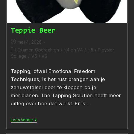
Teppie Beer
Bericht
mei 4, 2026
gepubliceerd
Berichtcategorie:
Examen Opdrachten
/
H4 en V4
/
H5
/
Pleysier
op:
College
/
V5
/
V6
Tapping, ofwel Emotional Freedom
Techniques, is het rust brengen aan je
zenuwstelsel door te kloppen op je
meridianen. The Tapping Solution heeft meer
uitleg over hoe dat werkt. Er is…
Teppie
Lees Verder
Beer