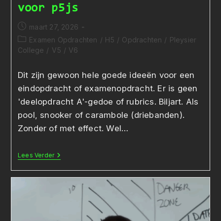
voor p5js
Bericht
maart 27, 2026
gepubliceerd
Berichtcategorie:
Examen Opdrachten
/
H5
/
Opdrachten
/
Pleysier
op:
College
/
V5
/
V6
Dit zijn gewoon hele goede ideeën voor een
eindopdracht of examenopdracht. Er is geen
'deelopdracht A'-gedoe of rubrics. Biljart. Als
pool, snooker of carambole (driebanden).
Zonder of met effect. Wel…
Niet-
Lees Verder
Uitgewerkte
Opdrachten
Voor
P5js