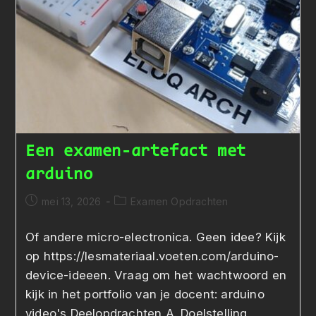
Een examen-artefact met
arduino
Bericht
Berichtcategorie:
mei 13, 2026
Examen Opdrachten
gepubliceerd
op:
Of andere micro-electronica. Geen idee? Kijk
op https://lesmateriaal.voeten.com/arduino-
device-ideeen. Vraag om het wachtwoord en
kijk in het portfolio van je docent: arduino
video's Deelopdrachten A. Doelstelling