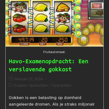
Fruitautomaat.
Havo-Examenopdracht: Een
verslavende gokkast
Bericht
februari 27, 2024
gepubliceerd
Berichtcategorie:
Examen Opdrachten
/
Opdrachten
op:
Gokken is een belasting op domheid
aangeleerde dromen. Als je straks miljonair