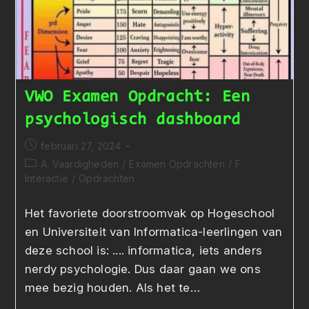
VWO Examen Opdracht: Een
psychologisch dashboard
Bericht
februari 27, 2024
gepubliceerd
Berichtcategorie:
A. Vaardigheden
/
Examen Opdrachten
/
F.
op:
Interactie
/
Opdrachten
Het favoriete doorstroomvak op Hogeschool
en Universiteit van Informatica-leerlingen van
deze school is: .... informatica, iets anders
nerdy psychologie. Dus daar gaan we ons
mee bezig houden. Als het te…