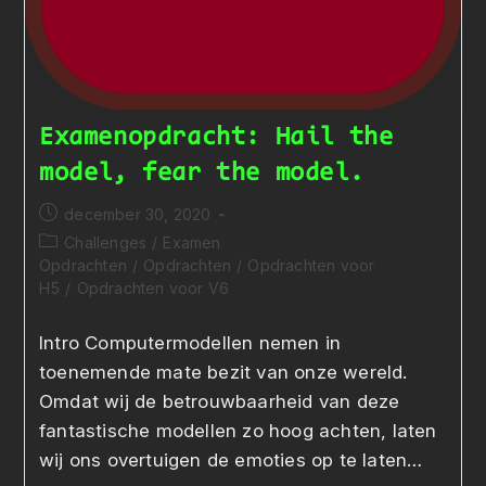
Examenopdracht: Hail the
model, fear the model.
Bericht
december 30, 2020
gepubliceerd
Berichtcategorie:
Challenges
/
Examen
op:
Opdrachten
/
Opdrachten
/
Opdrachten voor
H5
/
Opdrachten voor V6
Intro Computermodellen nemen in
toenemende mate bezit van onze wereld.
Omdat wij de betrouwbaarheid van deze
fantastische modellen zo hoog achten, laten
wij ons overtuigen de emoties op te laten…