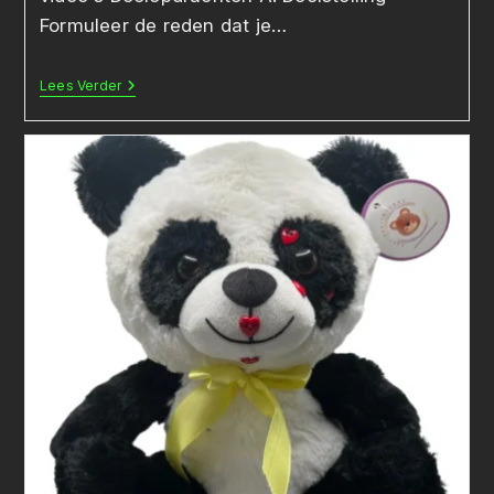
Formuleer de reden dat je…
Een
Lees Verder
Examen-
Artefact
Met
Arduino