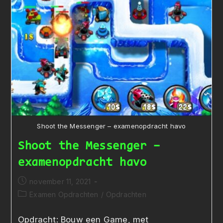
Shoot the Messenger – examenopdracht havo
Shoot the Messenger –
examenopdracht havo
Bericht
november 11, 2021
gepubliceerd
Berichtcategorie:
Examen Opdrachten
/
Opdrachten
op:
Opdracht: Bouw een Game, met