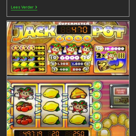
VWO
Lees Verder
Examen
Opdracht:
Een
Psychologisch
Dashboard