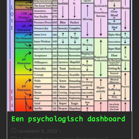
Een psychologisch dashboard
Bericht
november 6, 2023
gepubliceerd
Berichtcategorie: