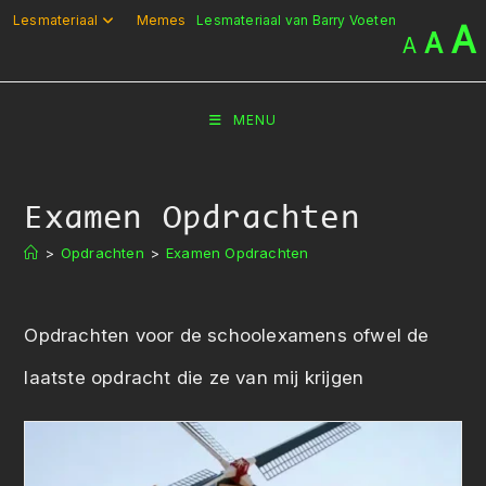
Ga
Lesmateriaal
Memes
Lesmateriaal van Barry Voeten
A
A
A
naar
inhoud
MENU
Examen Opdrachten
>
Opdrachten
>
Examen Opdrachten
Opdrachten voor de schoolexamens ofwel de
laatste opdracht die ze van mij krijgen