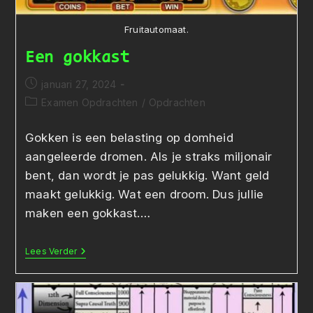
Fruitautomaat.
Een gokkast
Bericht
januari 27, 2024
gepubliceerd
Berichtcategorie:
Examen Opdrachten
/
Opdrachten
op:
Gokken is een belasting op domheid
aangeleerde dromen. Als je straks miljonair
bent, dan wordt je pas gelukkig. Want geld
maakt gelukkig. Wat een droom. Dus jullie
maken een gokkast.…
Een
Lees Verder
Gokkast