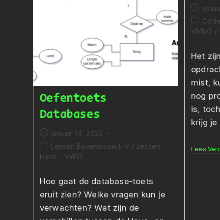
Bericht
janua
gepubli
Berichtc
Cod
op:
VMBO
/
Het zij
opdrach
mist, k
nog pro
Oefentoets
is, toc
Databases
krijg je
Bericht
januari 14, 2023
gepubliceerd
Berichtcategorie:
Lessen Bovenbouw HV
/
Lessen
Lees Ver
op:
Havo - VWO
Hoe gaat de database-toets
eruit zien? Welke vragen kun je
verwachten? Wat zijn de