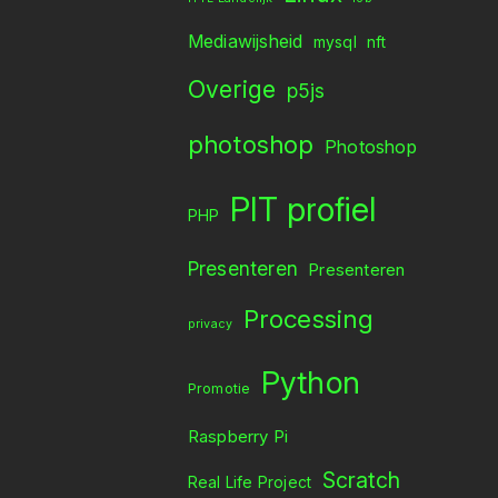
Mediawijsheid
mysql
nft
Overige
p5js
photoshop
Photoshop
PIT profiel
PHP
Presenteren
Presenteren
Processing
privacy
Python
Promotie
Raspberry Pi
Scratch
Real Life Project