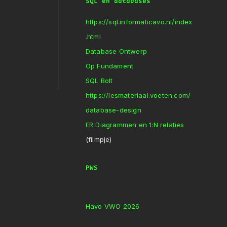
SQL en databases
https://sql.informaticavo.nl/index
.html
Database Ontwerp
Op Fundament
SQL Bolt
https://lesmateriaal.voeten.com/
database-design
ER Diagrammen en 1:N relaties
(filmpje)
PWS
Havo VWO 2026