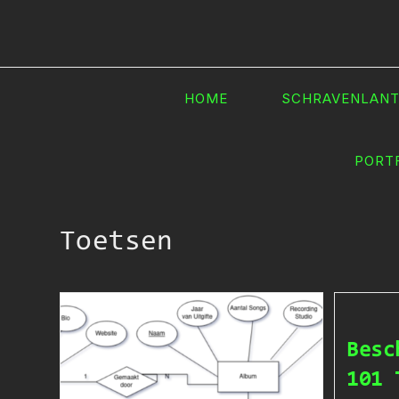
Ga
naar
inhoud
HOME
SCHRAVENLAN
PORT
Toetsen
Besc
101 