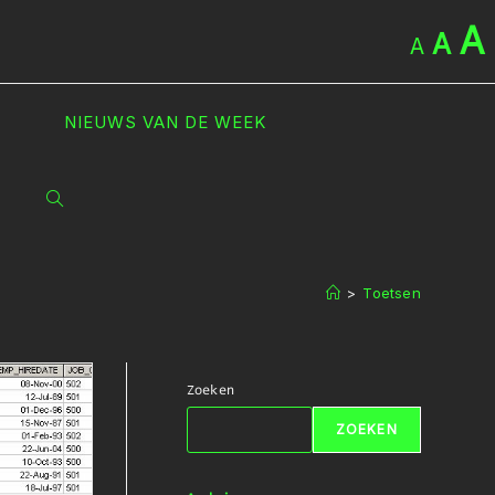
A
A
A
NIEUWS VAN DE WEEK
TOGGLE
SITE
>
Toetsen
ZOEKEN
Zoeken
ZOEKEN