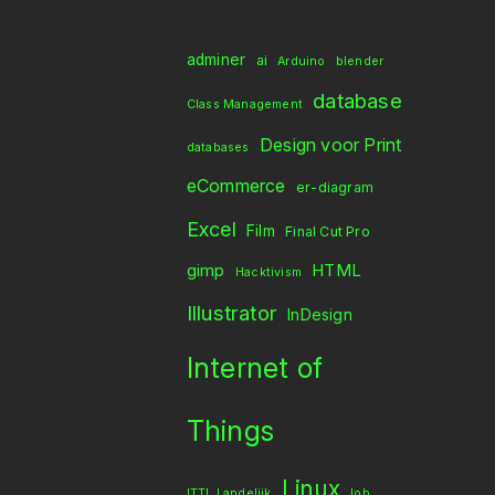
adminer
ai
Arduino
blender
database
Class Management
Design voor Print
databases
eCommerce
er-diagram
Excel
Film
Final Cut Pro
gimp
HTML
Hacktivism
Illustrator
InDesign
Internet of
Things
Linux
ITTL Landelijk
lob