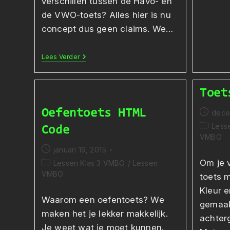
verschillen tussen de Havo- en
de VWO-toets? Alles hier is nu
concept dus geen claims. We…
Oefentoets
Lees Verder
Databases
Toet
Oefentoets HTML
Bericht
dece
gepubli
Berichtc
Less
Code
op:
VMBO
Bericht
januari 19, 2015
gepubliceerd
Om je 
Berichtcategorie:
Lessen Klas 3 VMBO
/
Lessen
op:
VMBO
toets 
Kleur 
Waarom een oefentoets? We
gemaak
maken het je lekker makkelijk.
achter
Je weet wat je moet kunnen.