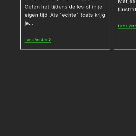
Met ee
Oefen het tijdens de les of in je
Illustr
eigen tijd. Als "echte" toets krijg
je…
Lees Ver
Oefentoets
Lees Verder
HTML
Code