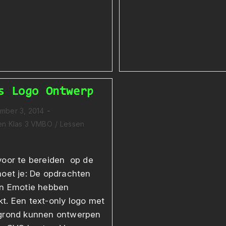
s Logo Ontwerp
mber 3, 2014
ceerd
ategorie:
en Klas 3 VMBO
/
Lessen
voor te bereiden op de
moet je: De opdrachten
en Emotie hebben
t. Een text-only logo met
grond kunnen ontwerpen