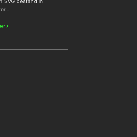
n SVG bestand in
ator…
Toets
der
Logo
Ontwerp