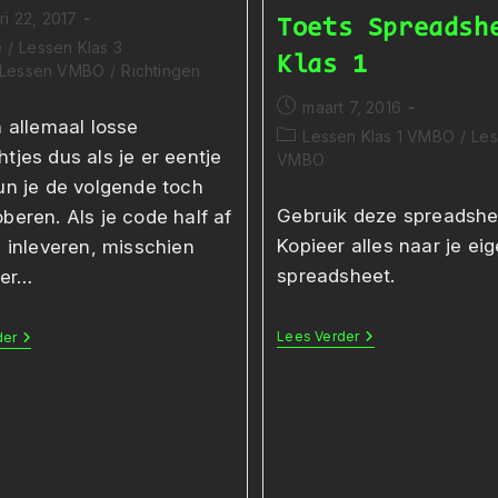
ri 22, 2017
Toets Spreadsh
ceerd
ategorie:
e
/
Lessen Klas 3
Klas 1
Lessen VMBO
/
Richtingen
Bericht
maart 7, 2016
n allemaal losse
gepubliceerd
Berichtcategorie:
Lessen Klas 1 VMBO
/
Le
op:
tjes dus als je er eentje
VMBO
un je de volgende toch
Gebruik deze spreadshe
beren. Als je code half af
Kopieer alles naar je eig
h inleveren, misschien
spreadsheet.
 er…
Toets
Lees Verder
Beschermd:
der
Spreadsheets
Pyhton
Klas
101
1
Toets