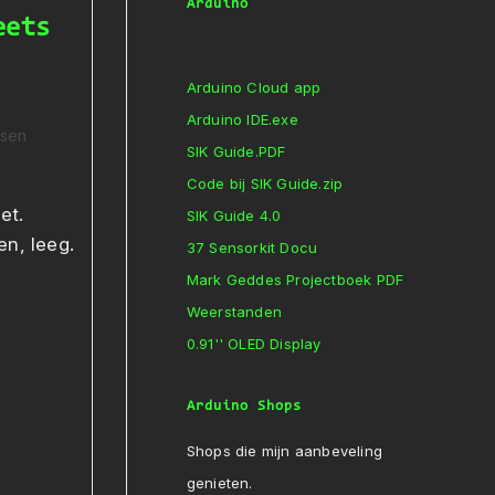
Arduino
eets
Arduino Cloud app
Arduino IDE.exe
ssen
SIK Guide.PDF
Code bij SIK Guide.zip
et.
SIK Guide 4.0
en, leeg.
37 Sensorkit Docu
Mark Geddes Projectboek PDF
Weerstanden
0.91'' OLED Display
Arduino Shops
Shops die mijn aanbeveling
genieten.