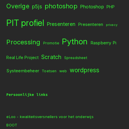
Overige
photoshop
p5js
Photoshop
PHP
PIT profiel
Presenteren
Presenteren
privacy
Python
Processing
Raspberry Pi
Promotie
Scratch
Real Life Project
Spreadsheet
wordpress
Systeembeheer
Toetsen
web
Persoonlijke links
eLoo - kwaliteitsversnellers voor het onderwijs
BOOT