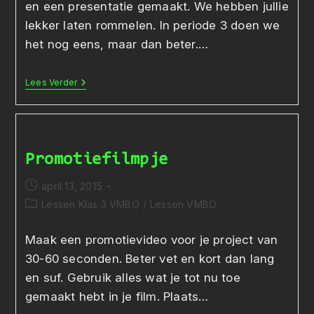
en een presentatie gemaakt. We hebben jullie
lekker laten rommelen. In periode 3 doen we
het nog eens, maar dan beter.…
Update
Lees Verder
Van
Verslag
En
Presentatie
RLP
Promotiefilmpje
Bericht
april 13, 2015
gepubliceerd
Berichtcategorie:
Lessen Klas 3 VMBO
/
Lessen VMBO
op:
Maak een promotievideo voor je project van
30-60 seconden. Beter vet en kort dan lang
en suf. Gebruik alles wat je tot nu toe
gemaakt hebt in je film. Plaats…