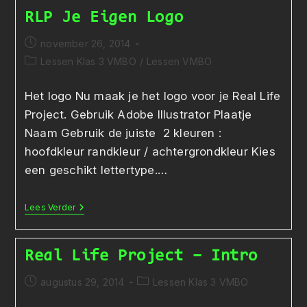
RLP Je Eigen Logo
Bericht
november 26, 2014
gepubliceerd
Berichtcategorie:
Lessen Klas 3 VMBO
/
Lessen VMBO
op:
Het logo Nu maak je het logo voor je Real Life
Project. Gebruik Adobe Illustrator Plaatje
Naam Gebruik de juiste 2 kleuren :
hoofdkleur randkleur / achtergrondkleur Kies
een geschikt lettertype.…
RLP
Lees Verder
Je
Eigen
Logo
Real Life Project – Intro
Bericht
Berichtcategorie:
augustus 29, 2014
Lessen Klas 3 VMBO
gepubliceerd