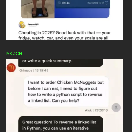
McCode