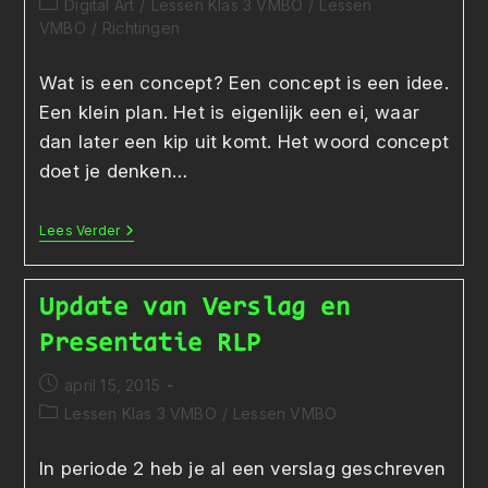
Berichtcategorie:
Digital Art
/
Lessen Klas 3 VMBO
/
Lessen
op:
VMBO
/
Richtingen
Wat is een concept? Een concept is een idee.
Een klein plan. Het is eigenlijk een ei, waar
dan later een kip uit komt. Het woord concept
doet je denken…
Onderzoek
Lees Verder
En
Ontwerp
Van
Concepten
Update van Verslag en
Presentatie RLP
Bericht
april 15, 2015
gepubliceerd
Berichtcategorie:
Lessen Klas 3 VMBO
/
Lessen VMBO
op:
In periode 2 heb je al een verslag geschreven