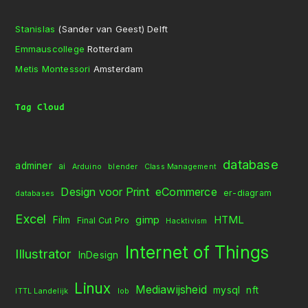
Stanislas
(Sander van Geest) Delft
Emmauscollege
Rotterdam
Metis Montessori
Amsterdam
Tag Cloud
database
adminer
ai
Arduino
blender
Class Management
Design voor Print
eCommerce
er-diagram
databases
Excel
gimp
HTML
Film
Final Cut Pro
Hacktivism
Internet of Things
Illustrator
InDesign
Linux
Mediawijsheid
mysql
nft
ITTL Landelijk
lob