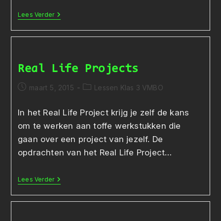
Promotiefilmpje
Lees Verder
Real Life Projects
Bericht
Berichtcategorie:
maart 5, 2015
Lessen Klas 3 VMBO
gepubliceerd
op:
In het Real Life Project krijg je zelf de kans
om te werken aan toffe werkstukken die
gaan over een project van jezelf. De
opdrachten van het Real Life Project…
Real
Lees Verder
Life
Projects