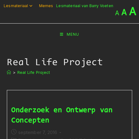
Ga
Lesmateriaal
Memes
Lesmateriaal van Barry Voeten
A
A
A
naar
inhoud
MENU
Real Life Project
>
Real Life Project
Onderzoek en Ontwerp van
Concepten
Bericht
september 7, 2016
gepubliceerd