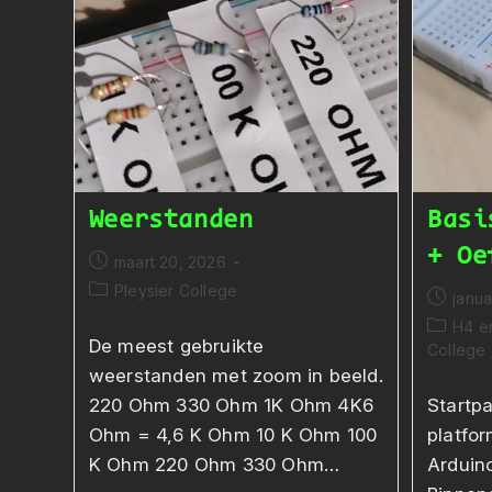
Weerstanden
Basi
+ Oe
Bericht
maart 20, 2026
gepubliceerd
Berichtcategorie:
Pleysier College
Bericht
janua
op:
gepubli
Berichtc
H4 e
op:
De meest gebruikte
College
weerstanden met zoom in beeld.
220 Ohm 330 Ohm 1K Ohm 4K6
Startpa
Ohm = 4,6 K Ohm 10 K Ohm 100
platfor
K Ohm 220 Ohm 330 Ohm…
Arduin