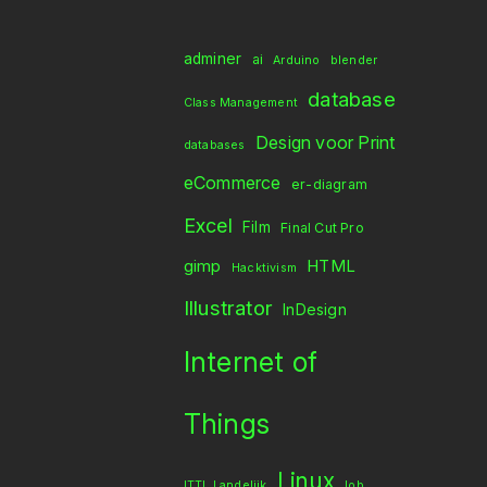
adminer
ai
Arduino
blender
database
Class Management
Design voor Print
databases
eCommerce
er-diagram
Excel
Film
Final Cut Pro
gimp
HTML
Hacktivism
Illustrator
InDesign
Internet of
Things
Linux
ITTL Landelijk
lob