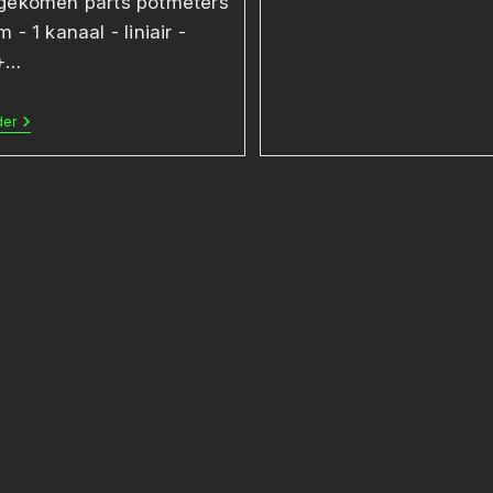
gekomen parts potmeters
 - 1 kanaal - liniair -
+…
Basispakket
der
Arduino
+
Oefenopdrachten