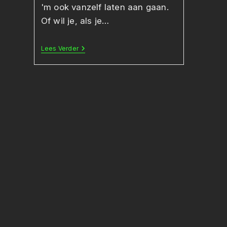
'm ook vanzelf laten aan gaan.
Of wil je, als je…
Licht
Lees Verder
Uit
De
Cloud