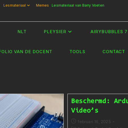
Lesmateriaal
Memes
Lesmateriaal van Barry Voeten
T
NLT
PLEYSIER
AIRYBUBBLES 7
FOLIO VAN DE DOCENT
TOOLS
CONTACT
Beschermd: Ard
Video’s
Bericht
februari 16, 2025
gepubliceerd