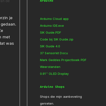
 van de
Arduino
rzin je
Arduino Cloud app
 gedaan.
Arduino IDE.exe
Ze
SIK Guide.PDF
n met
Code bij SIK Guide.zip
dat was
SIK Guide 4.0
37 Sensorkit Docu
Mark Geddes Projectboek PDF
Weerstanden
0.91'' OLED Display
Arduino Shops
Shops die mijn aanbeveling
genieten.