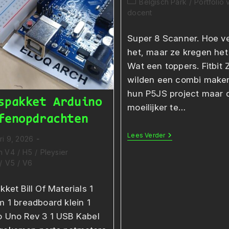
Berichtcategorie:
Belgisch Park
/
Portfolio
op:
docent
Super 8 Scanner. Hoe ve
het, maar ze kregen het
Wat een toppers. Fitbit 
wilden een combi make
hun P5JS project maar 
spakket Arduino
moeilijker te…
fenopdrachten
Beschermd:
Lees Verder
ri 9, 2026
Arduino
ceerd
ategorie:
Video’s
n V4
/
H5
/
Pleysier
/
V5
/
V6
kket Bill Of Materials 1
m 1 breadboard klein 1
o Uno Rev 3 1 USB Kabel