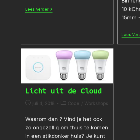
Binnen
10 kOhm
Weerstanden
Lees Verder
15mm 
Lees Ver
Licht uit de Cloud
Bericht
Berichtcategorie:
juli 4, 2018
Code
/
Workshops
gepubliceerd
op:
Waarom dan ? Vind je het ook
zo ongezellig om thuis te komen
in een stikdonker huis? Je kunt