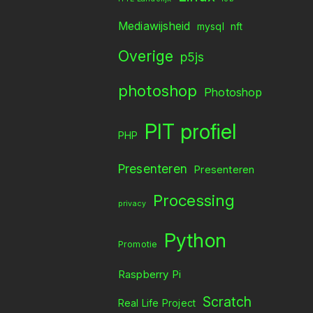
Mediawijsheid
mysql
nft
Overige
p5js
photoshop
Photoshop
PIT profiel
PHP
Presenteren
Presenteren
Processing
privacy
Python
Promotie
Raspberry Pi
Scratch
Real Life Project