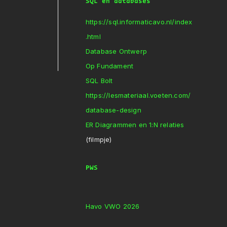
SQL en databases
https://sql.informaticavo.nl/index
.html
Database Ontwerp
Op Fundament
SQL Bolt
https://lesmateriaal.voeten.com/
database-design
ER Diagrammen en 1:N relaties
(filmpje)
PWS
Havo VWO 2026