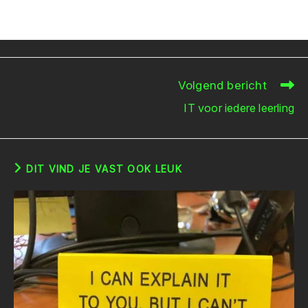
Volgend bericht
Lees
meer
IT voor iedere leerling
artikelen
DIT VIND JE VAST OOK LEUK