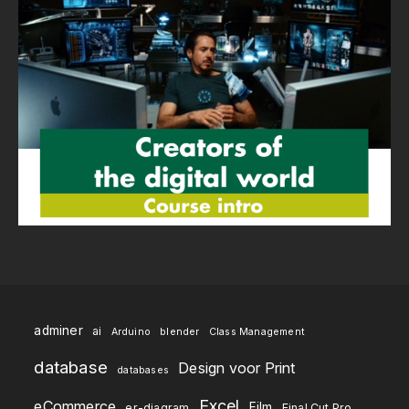
adminer
ai
Arduino
blender
Class Management
database
Design voor Print
databases
Excel
eCommerce
Film
er-diagram
Final Cut Pro