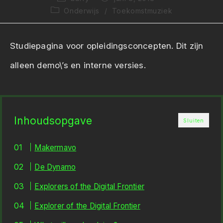
auteur:
gepubliceerd
Berichtcategorie:
Onderwijs
/
Toekomstmuziek
op:
Studiepagina voor opleidingsconcepten. Dit zijn
alleen demo\’s en interne versies.
Inhoudsopgave
Sluiten
Makermavo
De Dynamo
Explorers of the Digital Frontier
Explorer of the Digital Frontier