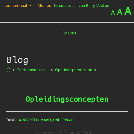
Ga
Lesmateriaal
Memes
Lesmateriaal van Barry Voeten
A
A
A
naar
inhoud
MENU
Blog
>
Toekomstmuziek
>
Opleidingsconcepten
Opleidingsconcepten
TAGS
:
CONCEPTEN
,
MAVO
,
ONDERWIJS
Bericht
Bericht
barry
juni 8, 2018