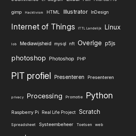
Illustrator
gimp
HTML
InDesign
Hacktivism
Internet of Things
Linux
ITTL Landelijk
Overige
p5js
Mediawijsheid
mysql
nft
lob
photoshop
Photoshop
PHP
PIT profiel
Presenteren
Presenteren
Python
Processing
Promotie
privacy
Scratch
Raspberry Pi
Real Life Project
Systeembeheer
Spreadsheet
Toetsen
web