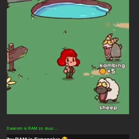
Daarom is RAM zo duur….