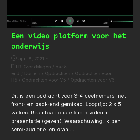
Een video platform voor het
onderwijs
Bericht
april 8, 2021
gepubliceerd
Berichtcategorie:
B. Grondslagen
/
back-
op:
end
/
Domein
/
Opdrachten
/
Opdrachten voor
H5
/
Opdrachten voor V5
/
Opdrachten voor V6
Dit is een opdracht voor 3-4 deelnemers met
front- en back-end gemixed. Looptijd: 2 x 5
weken. Resultaat: opstelling + video +
presentatie (geven). Waarschuwing. Ik ben
semi-audiofiel en draai…