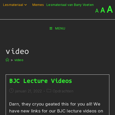
Ga
Lesmateriaal
Memes
Lesmateriaal van Barry Voeten
A
A
A
naar
inhoud
MENU
video
>
video
BJC Lecture Videos
Bericht
Berichtcategorie:
januari 21, 2022
Opdrachten
gepubliceerd
op:
Darn, they cryou geated this for you all! We
have new links for our BJC lecture videos on