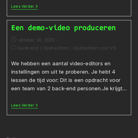
Een
Lees Verder
Video
Platform
Voor
Het
Een demo-video produceren
Onderwijs
Bericht
oktober 30, 2020
gepubliceerd
Berichtcategorie:
back-end
/
Opdrachten
/
Opdrachten voor V6
op:
We hebben een aantal video-editors en
instellingen om uit te proberen. Je hebt 4
lessen de tijd voor: Dit is een opdracht voor
een team van 2 back-end personen.Je krijgt…
Een
Lees Verder
Demo-
Video
Produceren