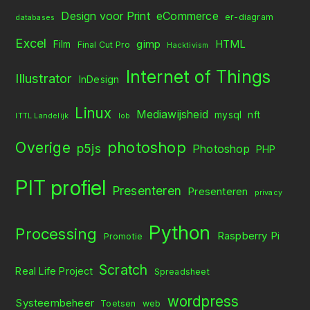
Design voor Print
eCommerce
er-diagram
databases
Excel
gimp
HTML
Film
Final Cut Pro
Hacktivism
Internet of Things
Illustrator
InDesign
Linux
Mediawijsheid
mysql
nft
ITTL Landelijk
lob
Overige
photoshop
p5js
Photoshop
PHP
PIT profiel
Presenteren
Presenteren
privacy
Python
Processing
Raspberry Pi
Promotie
Scratch
Real Life Project
Spreadsheet
wordpress
Systeembeheer
Toetsen
web