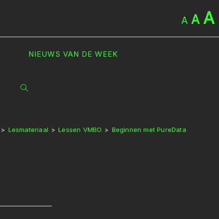
A
A
A
NIEUWS VAN DE WEEK
TOGGLE
SITE
>
Lesmateriaal
>
Lessen VMBO
>
Beginnen met PureData
ZOEKEN