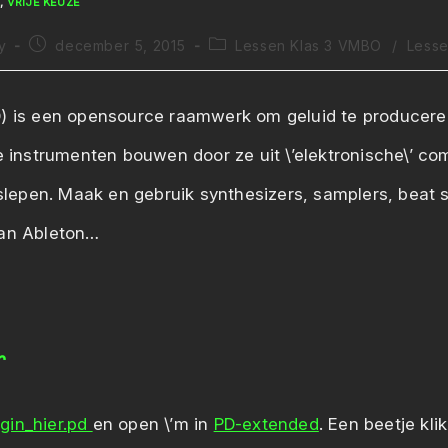
L
,
VRIJE KEUZE
Bericht
Berichtcategorie:
y
december 5, 2015
Lessen Klas 3 VMBO
/
Less
gepubliceerd
op:
) is een opensource raamwerk om geluid te produceren
le instrumenten bouwen door ze uit \’elektronische\’ c
e slepen. Maak en gebruik synthesizers, samplers, beat 
aan Ableton…
r
gin_hier.pd
en open \’m in
PD-extended
. Een beetje kl