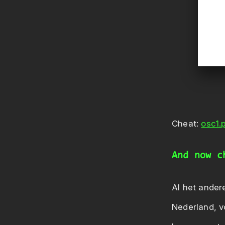
Cheat:
osc1.
And now c
Al het andere
Nederland, v