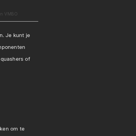
en VMBO
. Je kunt je
omponenten
squashers of
ikken om te