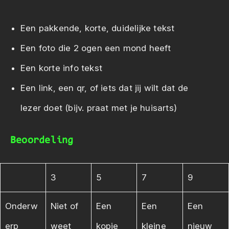
Een pakkende, korte, duidelijke tekst
Een foto die 2 ogen een mond heeft
Een korte info tekst
Een link, een qr, of iets dat jij wilt dat de
lezer doet (bijv. praat met je huisarts)
Beoordeling
3
5
7
9
Onderw
Niet of
Een
Een
Een
erp
weet
kopie
kleine
nieuw