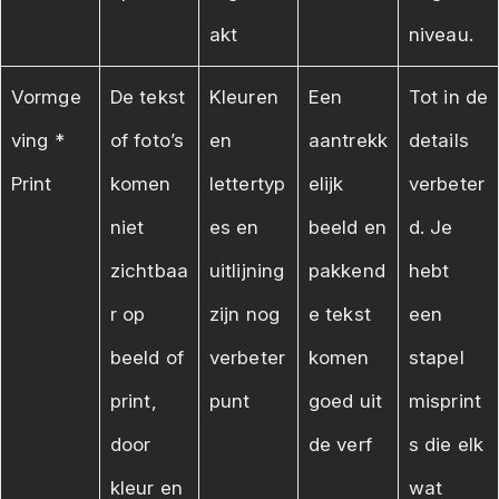
akt
niveau.
Vormge
De tekst
Kleuren
Een
Tot in de
ving *
of foto’s
en
aantrekk
details
Print
komen
lettertyp
elijk
verbeter
niet
es en
beeld en
d. Je
zichtbaa
uitlijning
pakkend
hebt
r op
zijn nog
e tekst
een
beeld of
verbeter
komen
stapel
print,
punt
goed uit
misprint
door
de verf
s die elk
kleur en
wat