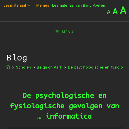
Ga
Lesmateriaal
Memes
Lesmateriaal van Barry Voeten
A
A
A
naar
inhoud
MENU
Blog
>
Scholen
>
Belgisch Park
>
De psychologische en fysiologi
De psychologische en
fysiologische gevolgen van
… informatica