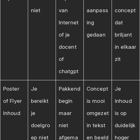
niet
van
aanpass
concept
Internet
ing
dat
of je
gedaan
briljant
docent
in elkaar
of
zit
chatgpt
Poster
Je
Pakkend
Concept
Je
of Flyer
bereikt
begin
is mooi
inhoud
Inhoud
je
maar
omgezet
is op
doelgro
niet
in tekst
duidelijk
ep niet
afgema
en beeld
hoger