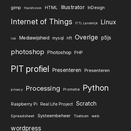
Illustrator
gimp
HTML
InDesign
Hacktivism
Internet of Things
Linux
ITTL Landelijk
Overige
p5js
Mediawijsheid
mysql
nft
lob
photoshop
Photoshop
PHP
PIT profiel
Presenteren
Presenteren
Python
Processing
Promotie
privacy
Scratch
Raspberry Pi
Real Life Project
Systeembeheer
Spreadsheet
Toetsen
web
wordpress