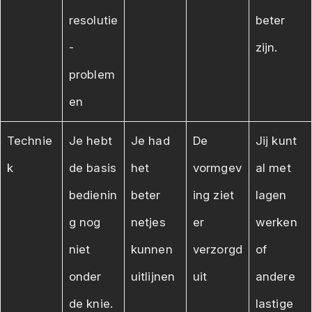
resolutie
beter
-
zijn.
problem
en
Technie
Je hebt
Je had
De
Jij kunt
k
de basis
het
vormgev
al met
bedienin
beter
ing ziet
lagen
g nog
netjes
er
werken
niet
kunnen
verzorgd
of
onder
uitlijnen
uit
andere
de knie.
lastige