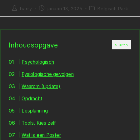
Bericht
Bericht
Berichtcategorie:
barry
januari 13, 2025
Belgisch Park
auteur:
gepubliceerd
op:
Inhoudsopgave
Sluiten
Psychologisch
Fysiologische gevolgen
Waarom (update)
Opdracht
Lesplanning
Tools. Kies zelf
Wat is een Poster