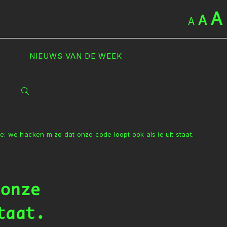
A
A
A
NIEUWS VAN DE WEEK
TOGGLE
SITE
e: we hacken m zo dat onze code loopt ook als ie uit staat.
ZOEKEN
 onze
taat.