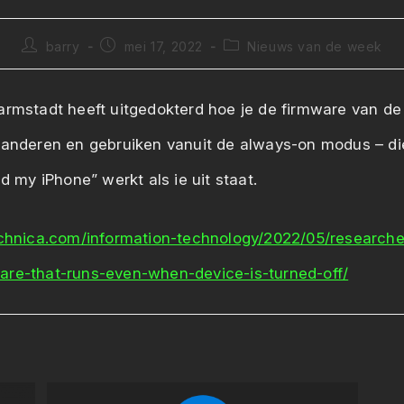
Bericht
Bericht
Berichtcategorie:
barry
mei 17, 2022
Nieuws van de week
auteur:
gepubliceerd
op:
armstadt heeft uitgedokterd hoe je de firmware van de
randeren en gebruiken vanuit de always-on modus – di
nd my iPhone” werkt als ie uit staat.
echnica.com/information-technology/2022/05/researche
re-that-runs-even-when-device-is-turned-off/