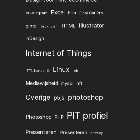
Excel
Film
er-diagram
Final Cut Pro
Illustrator
gimp
HTML
Hacktivism
InDesign
Internet of Things
Linux
ITTL Landelijk
lob
Mediawijsheid
mysql
nft
Overige
photoshop
p5js
PIT profiel
Photoshop
PHP
Presenteren
Presenteren
privacy