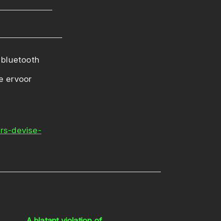
 bluetooth
e ervoor
rs-devise-
A blatant violation of..