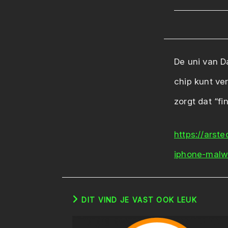
De uni van D
chip kunt ve
zorgt dat “fi
https://arst
iphone-malwa
DIT VIND JE VAST OOK LEUK