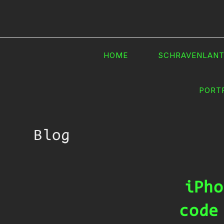
Ga
naar
inhoud
HOME
SCHRAVENLAN
PORT
Blog
iPho
code