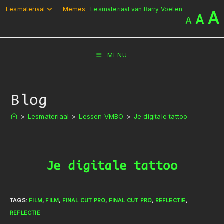
Ga
Lesmateriaal
Memes
Lesmateriaal van Barry Voeten
A
A
A
naar
inhoud
MENU
Blog
>
Lesmateriaal
>
Lessen VMBO
>
Je digitale tattoo
Je digitale tattoo
TAGS
:
FILM
,
FILM
,
FINAL CUT PRO
,
FINAL CUT PRO
,
REFLECTIE
,
REFLECTIE