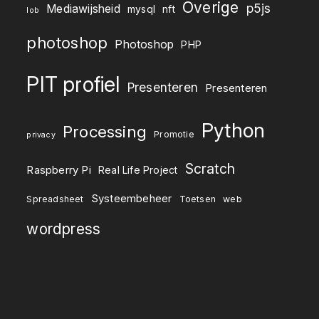
Overige
p5js
Mediawijsheid
mysql
nft
lob
photoshop
Photoshop
PHP
PIT profiel
Presenteren
Presenteren
Python
Processing
Promotie
privacy
Scratch
Raspberry Pi
Real Life Project
Systeembeheer
Spreadsheet
Toetsen
web
wordpress