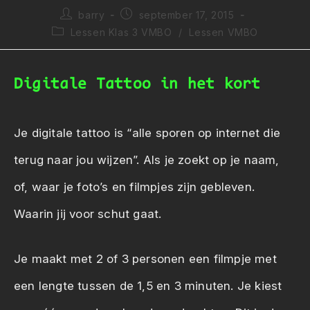
Bericht
Bericht
barry
september 17, 2015
auteur:
gepubliceerd
Berichtcategorie:
Lessen Klas 3 VMBO
/
Lessen VMBO
op:
Digitale Tattoo in het kort
Je digitale tattoo is “alle sporen op internet die
terug naar jou wijzen”. Als je zoekt op je naam,
of, waar je foto’s en filmpjes zijn gebleven.
Waarin jij voor schut gaat.
Je maakt met 2 of 3 personen een filmpje met
een lengte tussen de 1,5 en 3 minuten. Je kiest