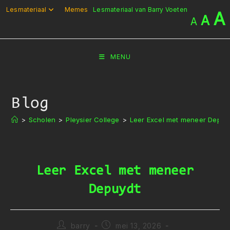
Ga
Lesmateriaal
Memes
Lesmateriaal van Barry Voeten
A
A
A
naar
inhoud
MENU
Blog
>
Scholen
>
Pleysier College
>
Leer Excel met meneer Depuy
Leer Excel met meneer
Depuydt
Bericht
Bericht
barry
mei 13, 2026