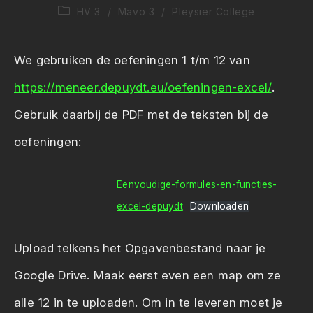
auteur:
gepubliceerd
Berichtcategorie:
HV 3
/
Mavo 3
/
Pleysier College
op:
We gebruiken de oefeningen 1 t/m 12 van
https://meneer.depuydt.eu/oefeningen-excel/
.
Gebruik daarbij de PDF met de teksten bij de
oefeningen:
Eenvoudige-formules-en-functies-
excel-depuydt
Downloaden
Upload telkens het Opgavenbestand naar je
Google Drive. Maak eerst even een map om ze
alle 12 in te uploaden. Om in te leveren moet je