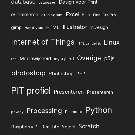
database
Design voor Print
databases
Excel
eCommerce
Film
er-diagram
Final Cut Pro
Illustrator
gimp
HTML
InDesign
Hacktivism
Internet of Things
Linux
ITTL Landelijk
Overige
p5js
Mediawijsheid
mysql
nft
lob
photoshop
Photoshop
PHP
PIT profiel
Presenteren
Presenteren
Python
Processing
Promotie
privacy
Scratch
Raspberry Pi
Real Life Project