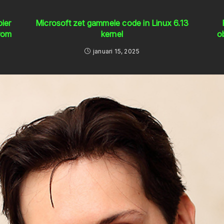
ier
Microsoft zet gammele code in Linux 6.13
arom
kernel
o
januari 15, 2025