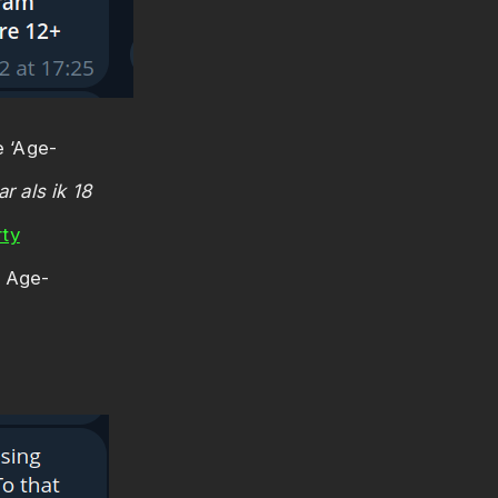
e ‘Age-
r als ik 18
rty
e Age-