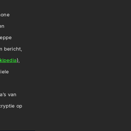
hone
ben
neppe
m bericht,
kipedia
),
iele
a’s van
cryptie op