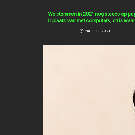
We stemmen in 2021 nog steeds op pap
in plaats van met computers, dit is wa
maart 17, 2021