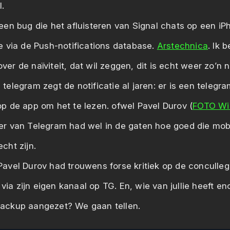
I.
 een bug die het afluisteren van Signal chats op een iP
de via de Push-notifications database.
Arstechnica
. Ik 
ver de naïviteit, dat wil zeggen, dit is echt weer zo’n 
 telegram zegt de notificatie al jaren: er is een telegra
op de app om het te lezen. ofwel Pavel Durov (
FOTO Wi
er van Telegram had wel in de gaten hoe goed die mob
cht zijn.
Pavel Durov had trouwens forse kritiek op de conculleg
ia zijn eigen kanaal op TG. En, wie van jullie heeft en
backup aangezet? We gaan tellen.