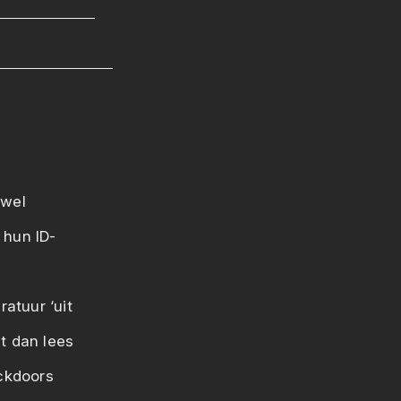
 wel
 hun ID-
atuur ‘uit
it dan lees
ckdoors