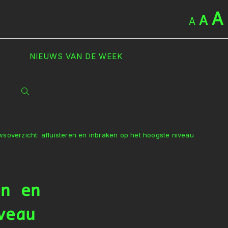
A
A
A
NIEUWS VAN DE WEEK
TOGGLE
SITE
soverzicht: afluisteren en inbraken op het hoogste niveau
ZOEKEN
en en
veau