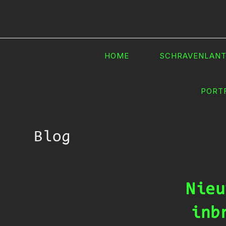
Ga
naar
inhoud
HOME
SCHRAVENLAN
PORT
Blog
Nieu
inb