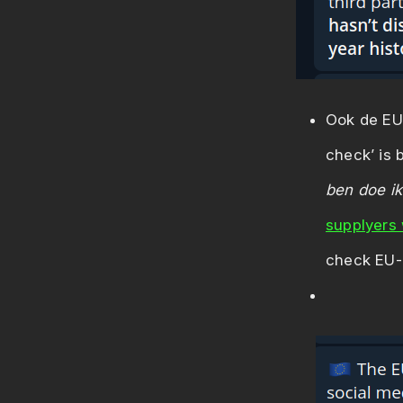
Ook de EU 
check’ is b
ben doe ik
supplyers
check EU-a