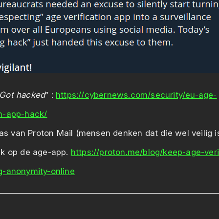
Got hacked
” :
https://cybernews.com/security/eu-age-
on-app-hack/
s van Proton Mail (mensen denken dat die wel veilig is
iek op de age-app.
https://proton.me/blog/keep-age-veri
ng-anonymity-online