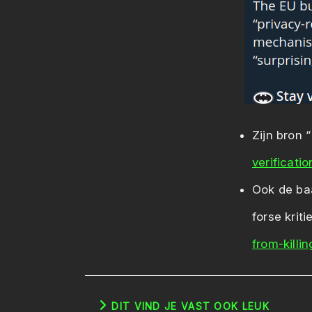
Zijn bron “
verificati
Ook de baa
forse krit
from-killi
DIT VIND JE VAST OOK LEUK