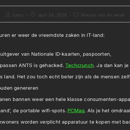
Bericht
Bericht
Berichtcategorie:
barry
april 24, 2026
Nieuws van de week
auteur:
gepubliceerd
op:
ren er weer de vreemdste zaken in IT-land:
uitgever van Nationale ID-kaarten, paspoorten,
epassen ANTS is gehacked.
Techcrunch
. Ja dan kan je
s land. Het zou toch echt beter zijn als de mensen zelf
zouden genereren
anen bannen weer een hele klasse consumenten-appar
land’, de portable wifi-spots.
PCMag
. Als je het omdraa
 inwoners worden verplicht apparatuur te kopen met ba