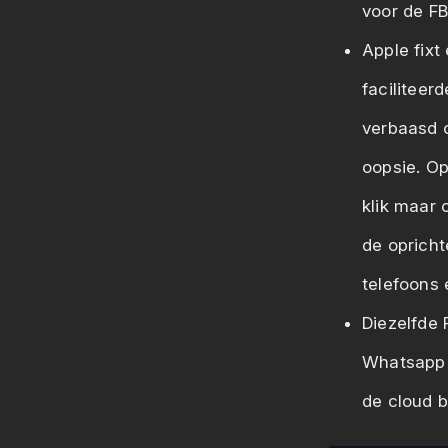
voor de FB
Apple fixt
faciliteer
verbaasd o
oopsie. Op
klik maar 
de opricht
telefoons e
Diezelfde 
Whatsapp v
de cloud 