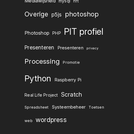
Mediawijsheid
mysql
nft
Overige
photoshop
p5js
PIT profiel
Photoshop
PHP
Presenteren
Presenteren
privacy
Processing
Promotie
Python
Raspberry Pi
Scratch
Real Life Project
Systeembeheer
Spreadsheet
Toetsen
wordpress
web