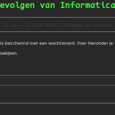
evolgen van Informatic
Bericht
Bericht
Berichtcategorie:
barry
juli 16, 2024
Portfolio van de docent
auteur:
gepubliceerd
op:
 is beschermd met een wachtwoord. Voer hieronder j
bekijken.