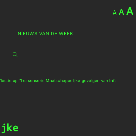
A
A
A
NIEUWS VAN DE WEEK
TOGGLE
SITE
flectie op “Lessenserie Maatschappelijke gevolgen van Informatica”
ZOEKEN
p
ijke