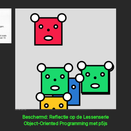
Beschermd: Reflectie op de Lessenserie
Object-Oriented Programming met p5js