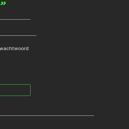
a”
e wachtwoord