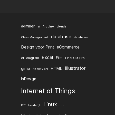
adminer
ai
Arduino
blender
database
Class Management
databases
Design voor Print
eCommerce
Excel
Film
er-diagram
Final Cut Pro
Illustrator
gimp
HTML
Hacktivism
InDesign
Internet of Things
Linux
ITTL Landelijk
lob